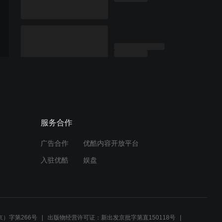
服务合作
广告合作
优酷内容开放平台
入驻优酷
娱盘
）字第266号
出版物经营许可证：新出发京批字第直150118号