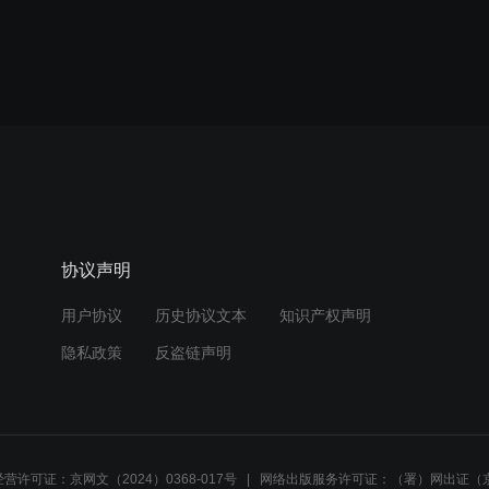
协议声明
用户协议
历史协议文本
知识产权声明
隐私政策
反盗链声明
营许可证：京网文（2024）0368-017号
网络出版服务许可证：（署）网出证（京