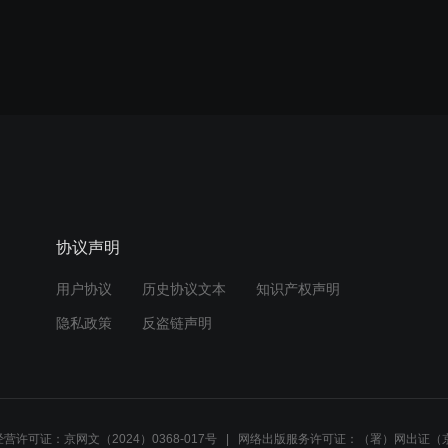
协议声明
用户协议
历史协议文本
知识产权声明
隐私政策
反盗链声明
营许可证：京网文（2024）0368-017号
网络出版服务许可证：（署）网出证（京