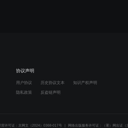
协议声明
用户协议
历史协议文本
知识产权声明
隐私政策
反盗链声明
营许可证：京网文（2024）0368-017号
网络出版服务许可证：（署）网出证（京