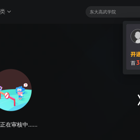
类
3
首
在审核中......