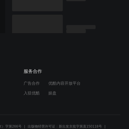
服务合作
广告合作
优酷内容开放平台
入驻优酷
娱盘
）字第266号
出版物经营许可证：新出发京批字第直150118号