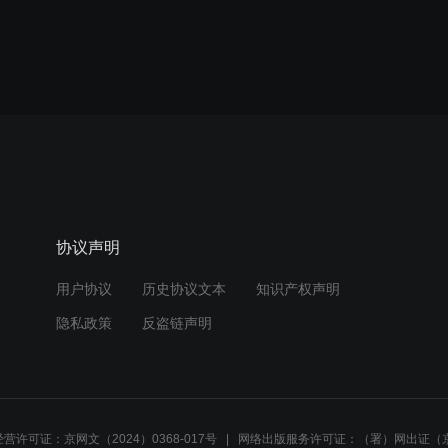
协议声明
用户协议
历史协议文本
知识产权声明
隐私政策
反盗链声明
营许可证：京网文（2024）0368-017号
网络出版服务许可证：（署）网出证（京