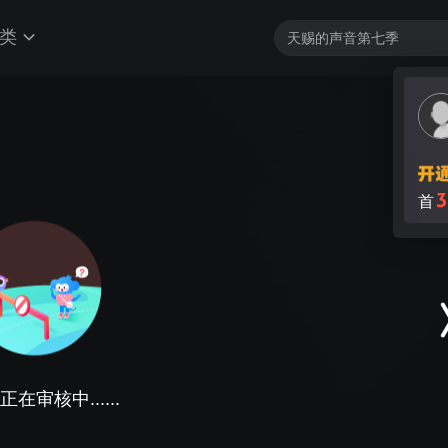
类
3
首
在审核中......