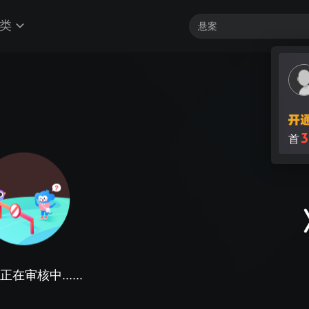
类
3
首
在审核中......