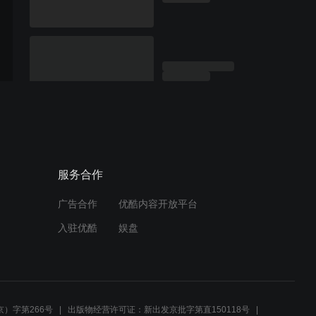
服务合作
广告合作
优酷内容开放平台
入驻优酷
娱盘
）字第266号
出版物经营许可证：新出发京批字第直150118号