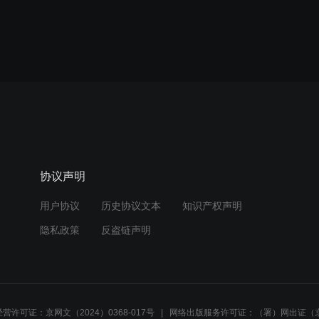
协议声明
用户协议
历史协议文本
知识产权声明
隐私政策
反盗链声明
营许可证：京网文（2024）0368-017号
网络出版服务许可证：（署）网出证（京