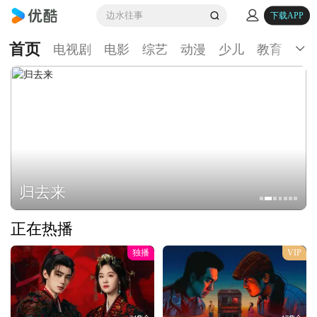
边水往事
下载APP
首页
电视剧
电影
综艺
动漫
少儿
教育
生
归去来
正在热播
独播
VIP