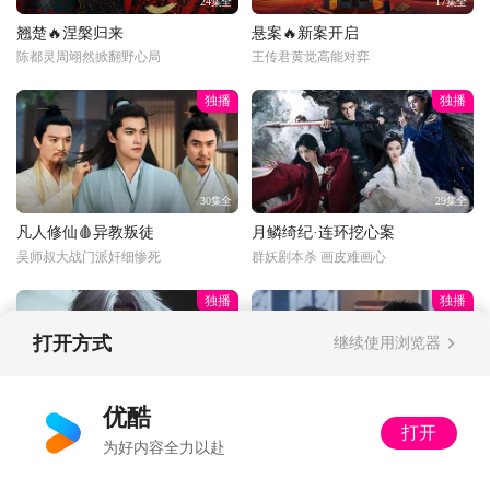
24集全
17集全
翘楚🔥涅槃归来
悬案🔥新案开启
陈都灵周翊然掀翻野心局
王传君黄觉高能对弈
独播
独播
30集全
29集全
凡人修仙🩸异教叛徒
月鳞绮纪·连环挖心案
吴师叔大战门派奸细惨死
群妖剧本杀 画皮难画心
独播
独播
打开方式
继续使用浏览器
更新至33话
34集全
优酷
打开
光阴之外🔥杀神筑基
以法之名🔍突击审讯
为好内容全力以赴
许青法窍全开双灵海筑基！
洪亮上手段审讯落网贪官