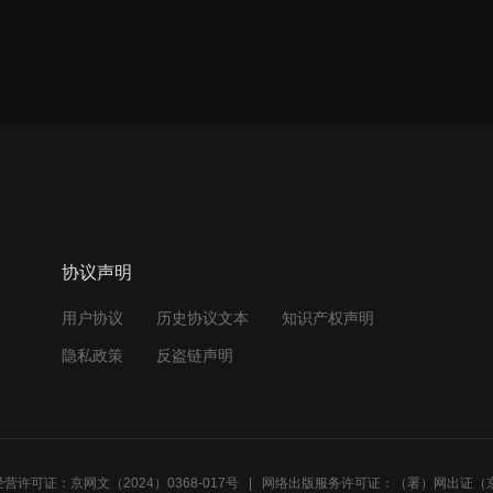
协议声明
用户协议
历史协议文本
知识产权声明
隐私政策
反盗链声明
营许可证：京网文（2024）0368-017号
网络出版服务许可证：（署）网出证（京