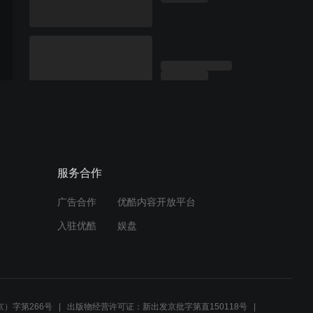
服务合作
广告合作
优酷内容开放平台
入驻优酷
娱盘
）字第266号
出版物经营许可证：新出发京批字第直150118号