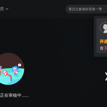
类
3
首
在审核中......