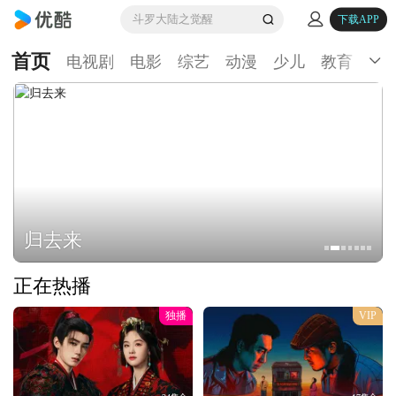
斗罗大陆之觉醒
下载APP
首页
电视剧
电影
综艺
动漫
少儿
教育
生
归去来
正在热播
独播
VIP