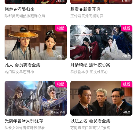
24集全
17集全
翘楚🔥涅槃归来
悬案🔥新案开启
陈都灵周翊然掀翻野心局
王传君黄觉高能对弈
独播
独播
30集全
29集全
凡人·会员爽看全集
月鳞绮纪·连环挖心案
名门医女单恋男神
群妖剧本杀 画皮难画心
独播
独播
更新至33话
34集全
光阴年番💀风韵犹存
以法之名·会员看全集
队长女装许青直呼没眼看
万海遭灭口洪亮“入”狼窝