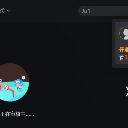
类
3
首
在审核中......