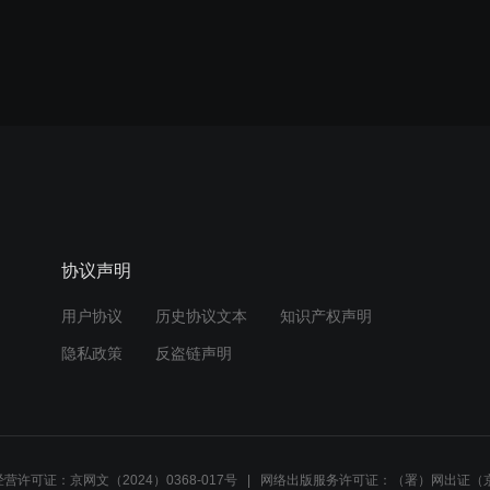
协议声明
用户协议
历史协议文本
知识产权声明
隐私政策
反盗链声明
营许可证：京网文（2024）0368-017号
网络出版服务许可证：（署）网出证（京