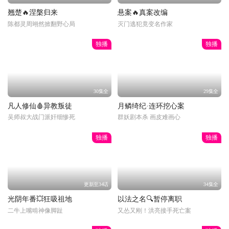
翘楚🔥涅槃归来
悬案🔥真案改编
陈都灵周翊然掀翻野心局
灭门逃犯竟变名作家
独播
独播
30集全
29集全
凡人修仙🩸异教叛徒
月鳞绮纪·连环挖心案
吴师叔大战门派奸细惨死
群妖剧本杀 画皮难画心
独播
独播
更新至34话
34集全
光阴年番💥狂吸祖地
以法之名🔍暂停离职
二牛上嘴啃神像脚趾
又怂又刚！洪亮接手死亡案