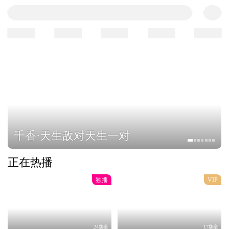
千香·天生敌对天生一对
正在热播
独播
VIP
24集全
17集全