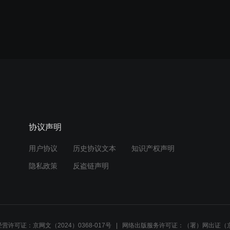
协议声明
用户协议
历史协议文本
知识产权声明
隐私政策
反盗链声明
营许可证：京网文（2024）0368-017号
网络出版服务许可证：（署）网出证（京