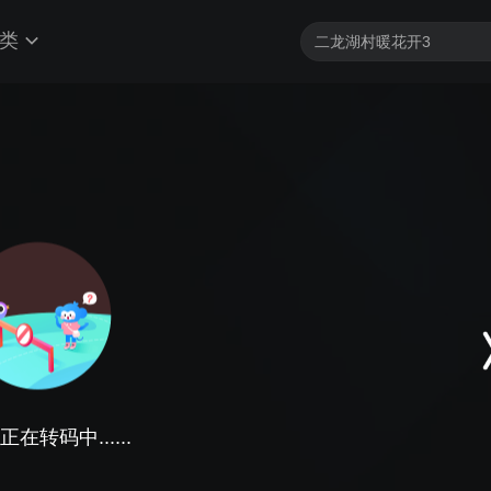
类
在转码中......