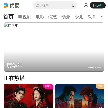
边水往事
下载APP
首页
电视剧
电影
综艺
动漫
少儿
教育
生
度华年
正在热播
独播
VIP