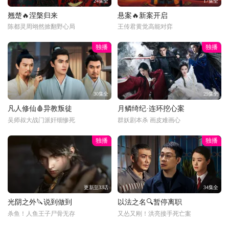
24集全
17集全
翘楚🔥涅槃归来
悬案🔥新案开启
陈都灵周翊然掀翻野心局
王传君黄觉高能对弈
独播
独播
30集全
29集全
凡人修仙🩸异教叛徒
月鳞绮纪·连环挖心案
吴师叔大战门派奸细惨死
群妖剧本杀 画皮难画心
独播
独播
更新至33话
34集全
光阴之外🔪说到做到
以法之名🔍暂停离职
杀鱼！人鱼王子尸骨无存
又怂又刚！洪亮接手死亡案