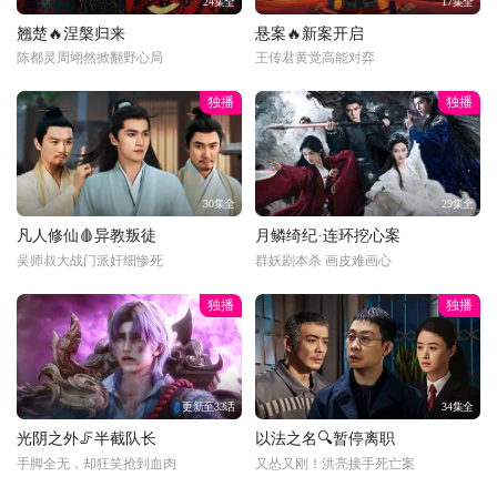
24集全
17集全
翘楚🔥涅槃归来
悬案🔥新案开启
陈都灵周翊然掀翻野心局
王传君黄觉高能对弈
独播
独播
30集全
29集全
凡人修仙🩸异教叛徒
月鳞绮纪·连环挖心案
吴师叔大战门派奸细惨死
群妖剧本杀 画皮难画心
独播
独播
更新至33话
34集全
光阴之外🦵半截队长
以法之名🔍暂停离职
手脚全无，却狂笑抢到血肉
又怂又刚！洪亮接手死亡案