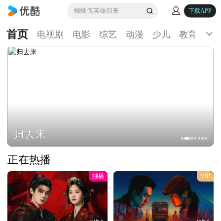
蜘蛛侠英雄归来
下载APP
首页
电视剧
电影
综艺
动漫
少儿
教育
生
归去来
正在热播
独播
VIP