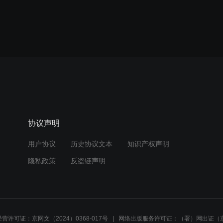
协议声明
用户协议
历史协议文本
知识产权声明
隐私政策
反盗链声明
营许可证：京网文（2024）0368-017号
网络出版服务许可证：（署）网出证（京