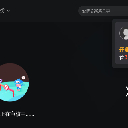
类
3
首
在审核中......