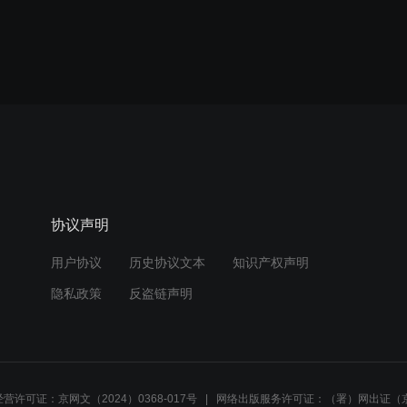
协议声明
用户协议
历史协议文本
知识产权声明
隐私政策
反盗链声明
营许可证：京网文（2024）0368-017号
网络出版服务许可证：（署）网出证（京