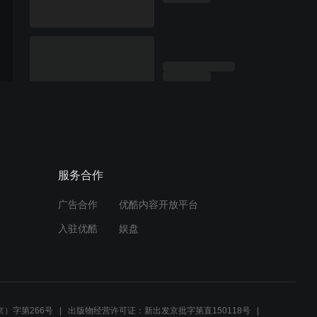
服务合作
广告合作
优酷内容开放平台
入驻优酷
娱盘
）字第266号
出版物经营许可证：新出发京批字第直150118号