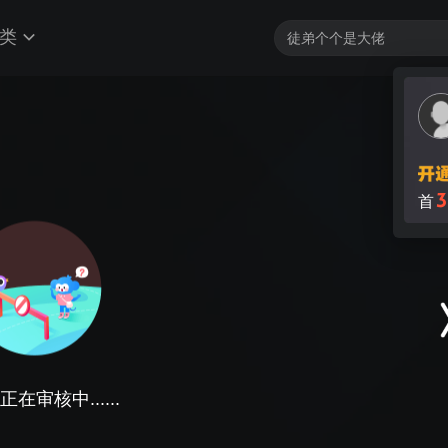
类
3
首
在审核中......