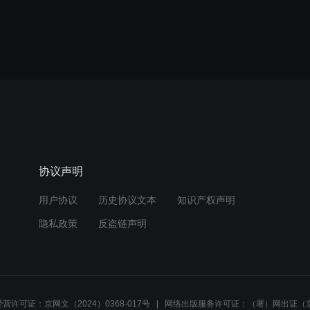
协议声明
用户协议
历史协议文本
知识产权声明
隐私政策
反盗链声明
营许可证：京网文（2024）0368-017号
网络出版服务许可证：（署）网出证（京