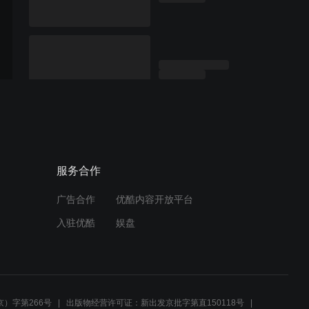
服务合作
广告合作
优酷内容开放平台
入驻优酷
娱盘
）字第266号
出版物经营许可证：新出发京批字第直150118号