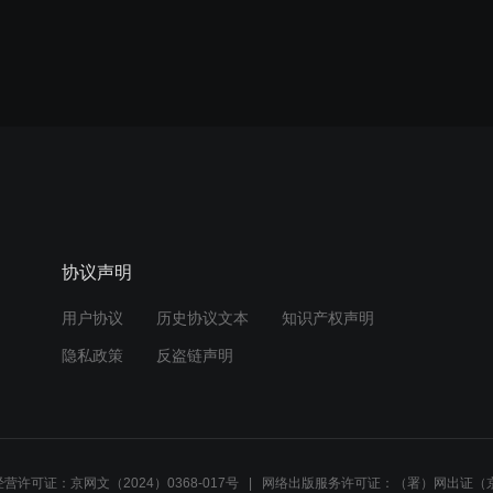
协议声明
用户协议
历史协议文本
知识产权声明
隐私政策
反盗链声明
营许可证：京网文（2024）0368-017号
网络出版服务许可证：（署）网出证（京