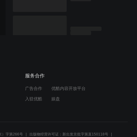
服务合作
广告合作
优酷内容开放平台
入驻优酷
娱盘
）字第266号
出版物经营许可证：新出发京批字第直150118号