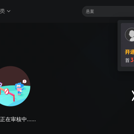
类
3
首
在审核中......