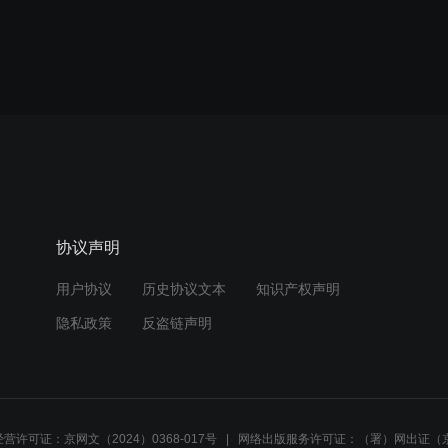
协议声明
用户协议
历史协议文本
知识产权声明
隐私政策
反盗链声明
营许可证：京网文（2024）0368-017号
网络出版服务许可证：（署）网出证（京