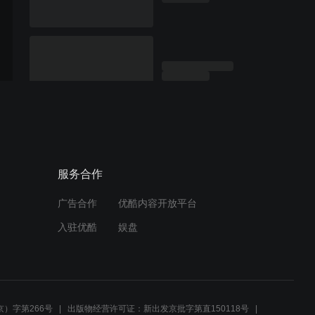
服务合作
广告合作
优酷内容开放平台
入驻优酷
娱盘
）字第266号
出版物经营许可证：新出发京批字第直150118号