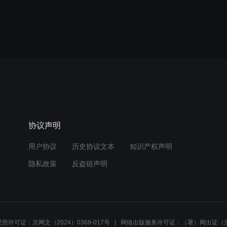
协议声明
用户协议
历史协议文本
知识产权声明
隐私政策
反盗链声明
营许可证：京网文（2024）0368-017号
网络出版服务许可证：（署）网出证（京