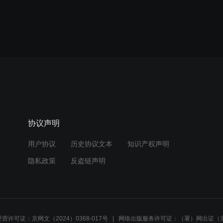
协议声明
用户协议
历史协议文本
知识产权声明
隐私政策
反盗链声明
营许可证：京网文（2024）0368-017号
网络出版服务许可证：（署）网出证（京