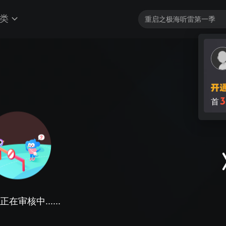
类
3
首
在审核中......