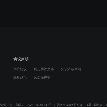
协议声明
用户协议
历史协议文本
知识产权声明
隐私政策
反盗链声明
营许可证：京网文（2024）0368-017号
网络出版服务许可证：（署）网出证（京