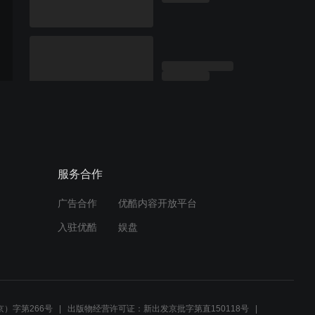
服务合作
广告合作
优酷内容开放平台
入驻优酷
娱盘
）字第266号
出版物经营许可证：新出发京批字第直150118号