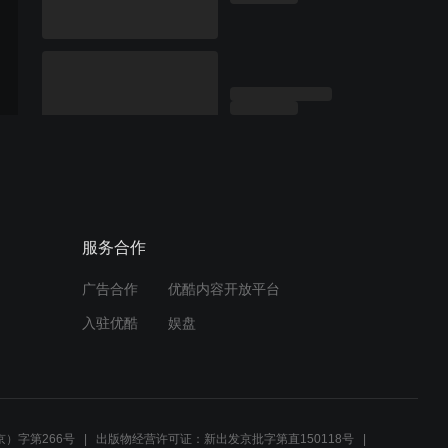
服务合作
广告合作
优酷内容开放平台
入驻优酷
娱盘
）字第266号
出版物经营许可证：新出发京批字第直150118号