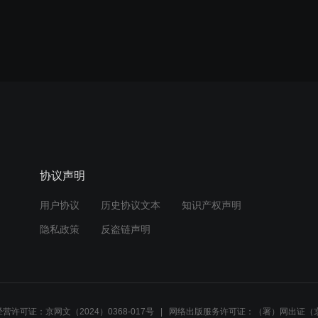
协议声明
用户协议
历史协议文本
知识产权声明
隐私政策
反盗链声明
营许可证：京网文（2024）0368-017号
网络出版服务许可证：（署）网出证（京