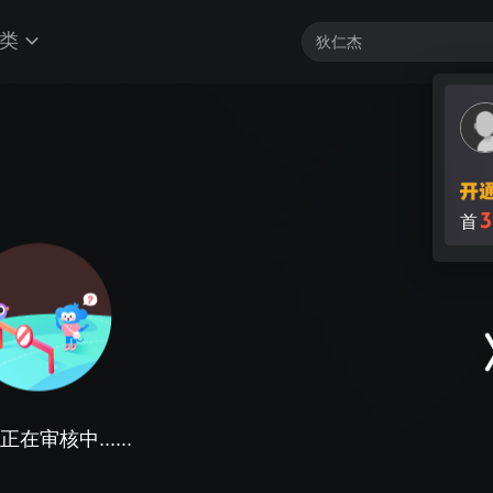
类
3
首
在审核中......