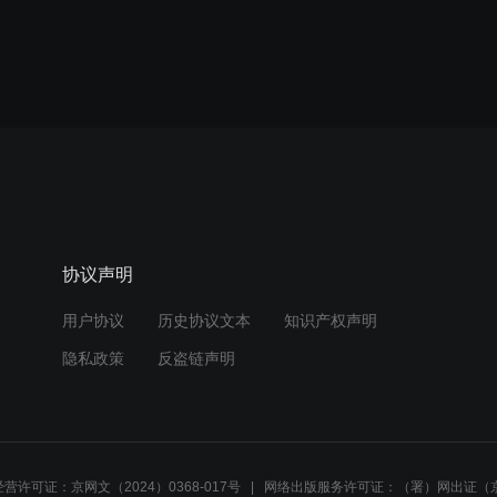
协议声明
用户协议
历史协议文本
知识产权声明
隐私政策
反盗链声明
营许可证：京网文（2024）0368-017号
网络出版服务许可证：（署）网出证（京