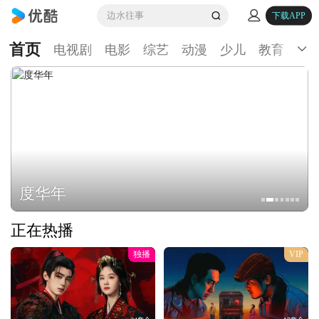
边水往事
下载APP
首页
电视剧
电影
综艺
动漫
少儿
教育
生
度华年
正在热播
独播
VIP