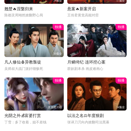
24集全
17集全
翘楚🔥涅槃归来
悬案🔥新案开启
陈都灵周翊然掀翻野心局
王传君黄觉高能对弈
独播
独播
30集全
29集全
凡人修仙🩸异教叛徒
月鳞绮纪·连环挖心案
吴师叔大战门派奸细惨死
群妖剧本杀 画皮难画心
独播
独播
更新至33话
34集全
光阴之外💰富婆打赏
以法之名⚖️年度狠剧
丁雪：多了收着，姐不差钱
张译刀刃向内掀翻司法黑幕