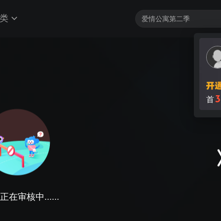
类
3
首
在审核中......