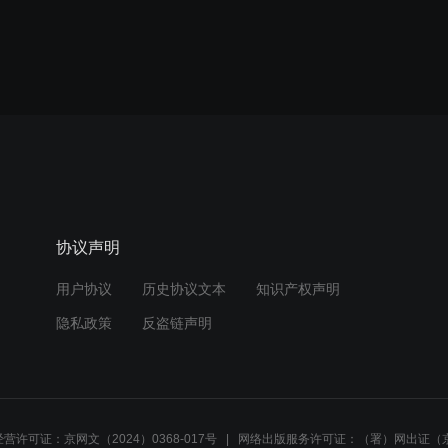
协议声明
用户协议
历史协议文本
知识产权声明
隐私政策
反盗链声明
营许可证：京网文（2024）0368-017号
网络出版服务许可证：（署）网出证（京