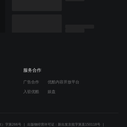
服务合作
广告合作
优酷内容开放平台
入驻优酷
娱盘
）字第266号
出版物经营许可证：新出发京批字第直150118号