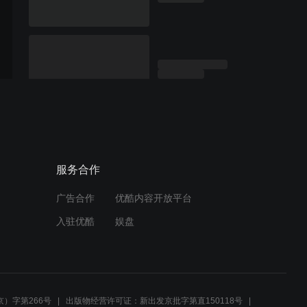
服务合作
广告合作
优酷内容开放平台
入驻优酷
娱盘
）字第266号
出版物经营许可证：新出发京批字第直150118号