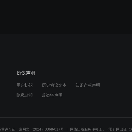
协议声明
用户协议
历史协议文本
知识产权声明
隐私政策
反盗链声明
营许可证：京网文（2024）0368-017号
网络出版服务许可证：（署）网出证（京