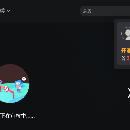
类
3
首
在审核中......