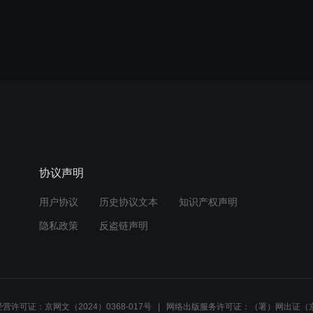
协议声明
用户协议
历史协议文本
知识产权声明
隐私政策
反盗链声明
营许可证：京网文（2024）0368-017号
网络出版服务许可证：（署）网出证（京