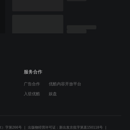
服务合作
广告合作
优酷内容开放平台
入驻优酷
娱盘
）字第266号
出版物经营许可证：新出发京批字第直150118号