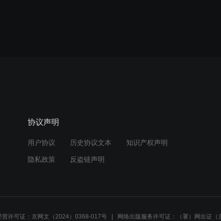
协议声明
用户协议
历史协议文本
知识产权声明
隐私政策
反盗链声明
营许可证：京网文（2024）0368-017号
网络出版服务许可证：（署）网出证（京