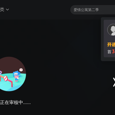
类
3
首
在审核中......