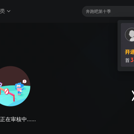
类
3
首
在审核中......