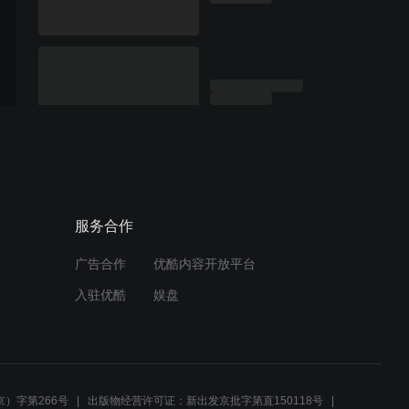
服务合作
广告合作
优酷内容开放平台
入驻优酷
娱盘
）字第266号
出版物经营许可证：新出发京批字第直150118号