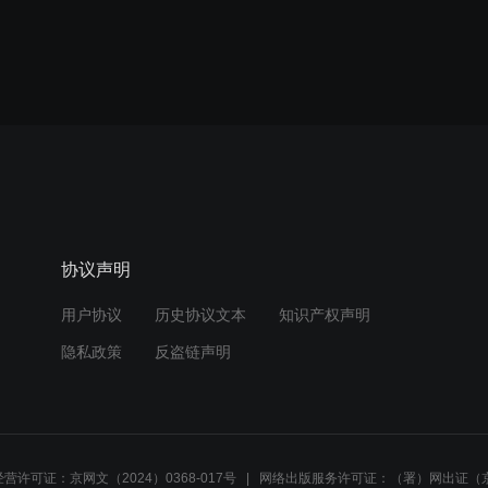
协议声明
用户协议
历史协议文本
知识产权声明
隐私政策
反盗链声明
营许可证：京网文（2024）0368-017号
网络出版服务许可证：（署）网出证（京