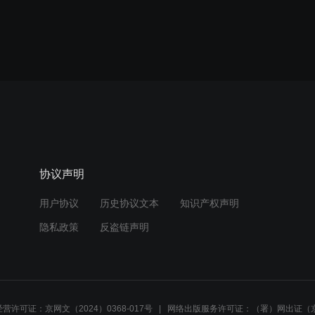
协议声明
用户协议
历史协议文本
知识产权声明
隐私政策
反盗链声明
营许可证：京网文（2024）0368-017号
网络出版服务许可证：（署）网出证（京