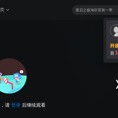
类
3
首
因，请
登录
后继续观看