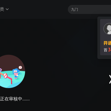
类
3
首
在审核中......