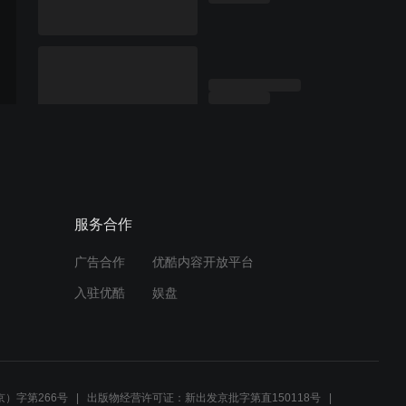
服务合作
广告合作
优酷内容开放平台
入驻优酷
娱盘
）字第266号
出版物经营许可证：新出发京批字第直150118号