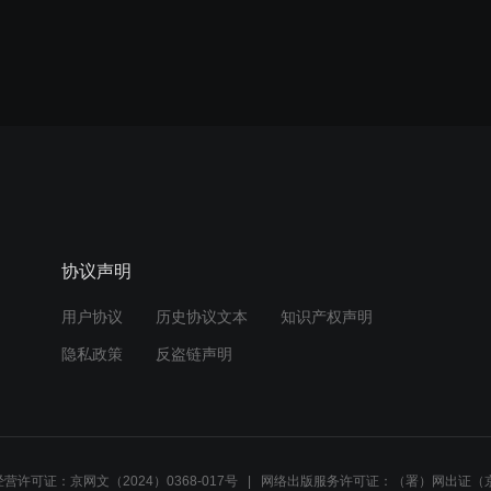
协议声明
用户协议
历史协议文本
知识产权声明
隐私政策
反盗链声明
营许可证：京网文（2024）0368-017号
网络出版服务许可证：（署）网出证（京