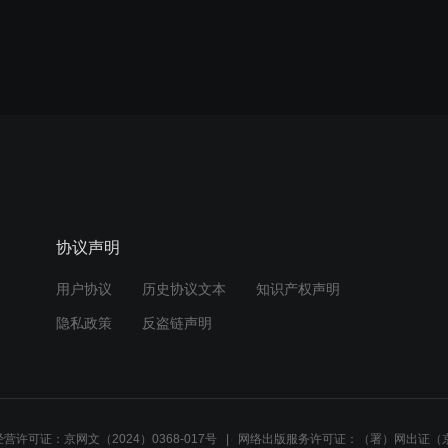
协议声明
用户协议
历史协议文本
知识产权声明
隐私政策
反盗链声明
营许可证：京网文（2024）0368-017号
网络出版服务许可证：（署）网出证（京