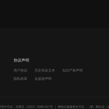
协议声明
用户协议
历史协议文本
知识产权声明
隐私政策
反盗链声明
营许可证：京网文（2024）0368-017号
网络出版服务许可证：（署）网出证（京