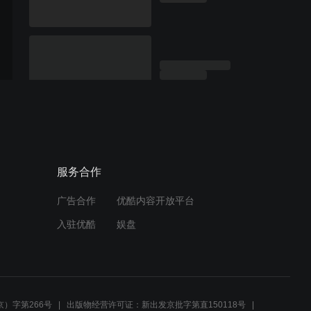
服务合作
广告合作
优酷内容开放平台
入驻优酷
娱盘
）字第266号
出版物经营许可证：新出发京批字第直150118号