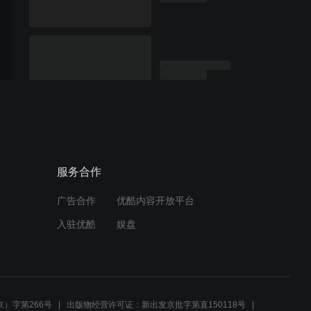
服务合作
广告合作
优酷内容开放平台
入驻优酷
娱盘
）字第266号
出版物经营许可证：新出发京批字第直150118号