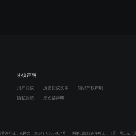
协议声明
用户协议
历史协议文本
知识产权声明
隐私政策
反盗链声明
营许可证：京网文（2024）0368-017号
网络出版服务许可证：（署）网出证（京