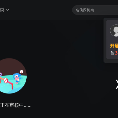
类
3
首
在审核中......