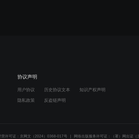
协议声明
用户协议
历史协议文本
知识产权声明
隐私政策
反盗链声明
营许可证：京网文（2024）0368-017号
网络出版服务许可证：（署）网出证（京