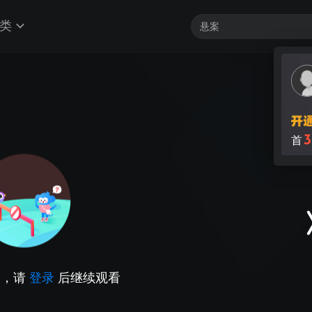
类
3
首
因，请
登录
后继续观看