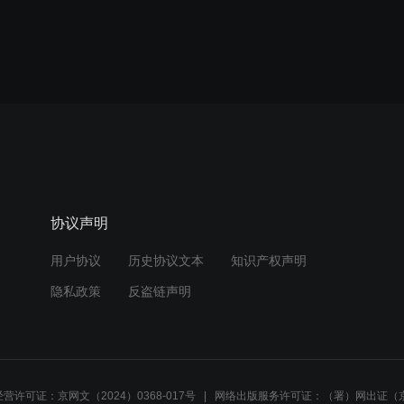
协议声明
用户协议
历史协议文本
知识产权声明
隐私政策
反盗链声明
营许可证：京网文（2024）0368-017号
网络出版服务许可证：（署）网出证（京