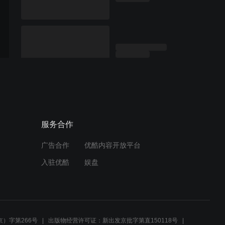
服务合作
广告合作
优酷内容开放平台
入驻优酷
娱盘
）字第266号
出版物经营许可证：新出发京批字第直150118号