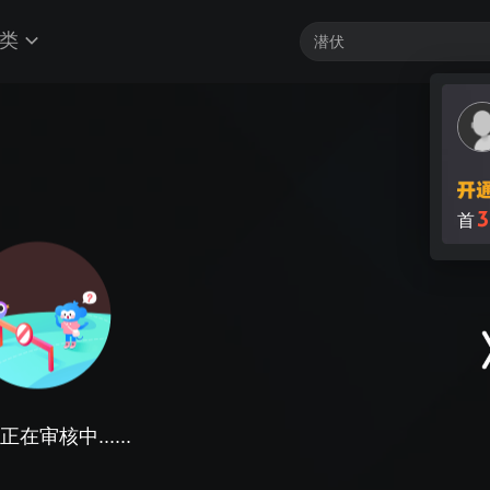
类
3
首
在审核中......