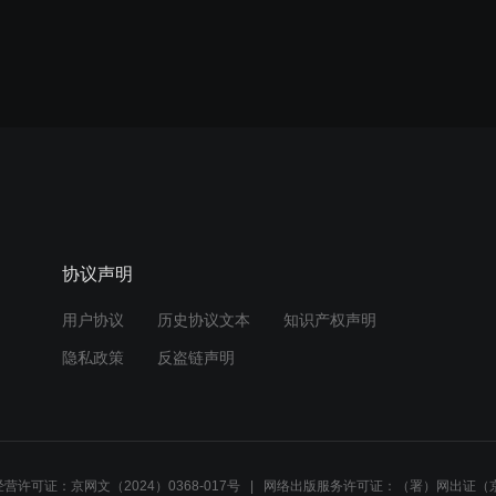
协议声明
用户协议
历史协议文本
知识产权声明
隐私政策
反盗链声明
营许可证：京网文（2024）0368-017号
网络出版服务许可证：（署）网出证（京