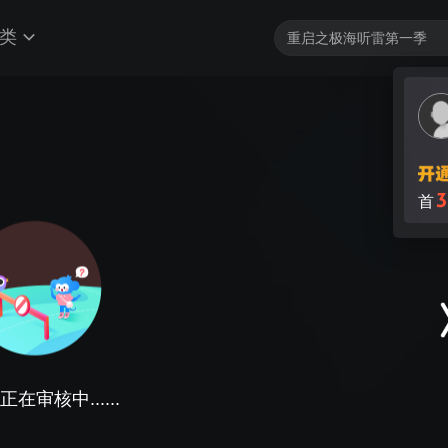
类
3
首
在审核中......