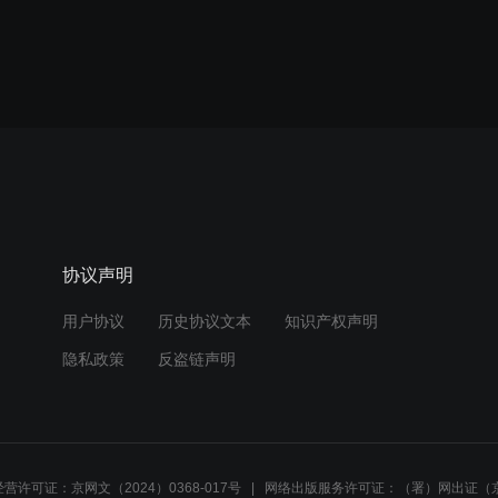
协议声明
用户协议
历史协议文本
知识产权声明
隐私政策
反盗链声明
营许可证：京网文（2024）0368-017号
网络出版服务许可证：（署）网出证（京