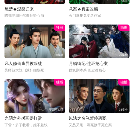
24集全
17集全
翘楚🔥涅槃归来
悬案🔥真案改编
陈都灵周翊然掀翻野心局
灭门逃犯竟变名作家
独播
独播
30集全
29集全
凡人修仙🩸异教叛徒
月鳞绮纪·连环挖心案
吴师叔大战门派奸细惨死
群妖剧本杀 画皮难画心
独播
独播
更新至33话
34集全
光阴之外💰富婆打赏
以法之名🔍暂停离职
丁雪：多了收着，姐不差钱
又怂又刚！洪亮接手死亡案