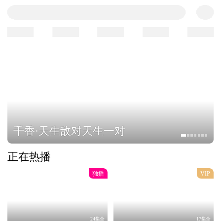
下载APP
首页
电视剧
电影
综艺
动漫
少儿
教育
生
千香·天生敌对天生一对
正在热播
独播
VIP