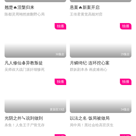
24集全
17集全
翘楚🔥涅槃归来
悬案🔥新案开启
陈都灵周翊然掀翻野心局
王传君黄觉高能对弈
独播
独播
30集全
29集全
凡人修仙🩸异教叛徒
月鳞绮纪·连环挖心案
吴师叔大战门派奸细惨死
群妖剧本杀 画皮难画心
独播
独播
更新至33话
34集全
光阴之外🔪说到做到
以法之名·饭局被做局
打开方式
继续使用浏览器
杀鱼！人鱼王子尸骨无存
局中局！黑社会给高官庆生