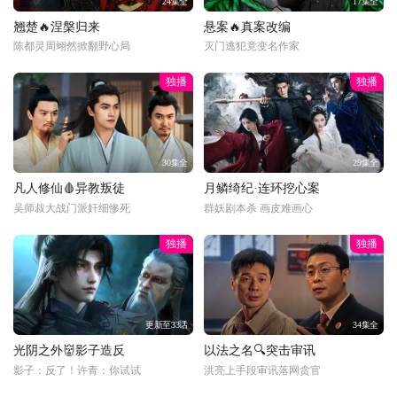
24集全
17集全
翘楚🔥涅槃归来
悬案🔥真案改编
陈都灵周翊然掀翻野心局
灭门逃犯竟变名作家
独播
独播
30集全
29集全
凡人修仙🩸异教叛徒
月鳞绮纪·连环挖心案
吴师叔大战门派奸细惨死
群妖剧本杀 画皮难画心
独播
独播
更新至33话
34集全
光阴之外👹影子造反
以法之名🔍突击审讯
影子：反了！许青：你试试
洪亮上手段审讯落网贪官