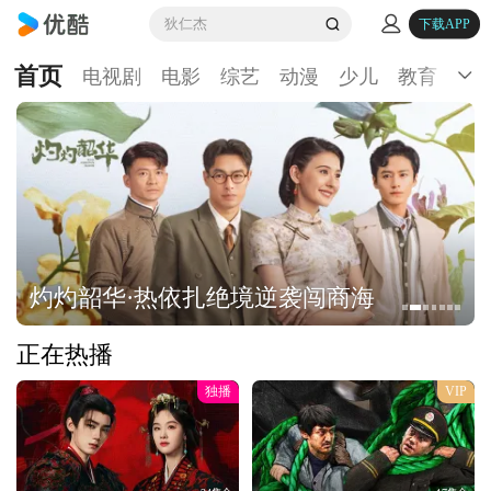
狄仁杰
下载APP
首页
电视剧
电影
综艺
动漫
少儿
教育
生
灼灼韶华·热依扎绝境逆袭闯商海
正在热播
独播
VIP