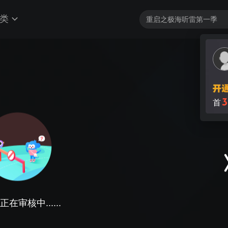
类
3
首
在审核中......