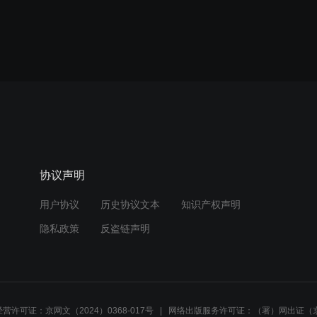
协议声明
用户协议
历史协议文本
知识产权声明
隐私政策
反盗链声明
营许可证：京网文（2024）0368-017号
网络出版服务许可证：（署）网出证（京