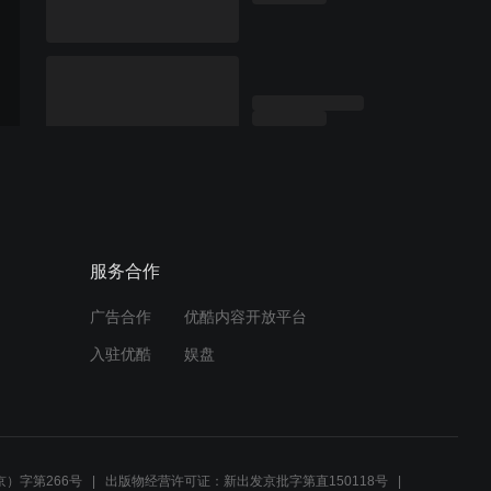
服务合作
广告合作
优酷内容开放平台
入驻优酷
娱盘
）字第266号
出版物经营许可证：新出发京批字第直150118号