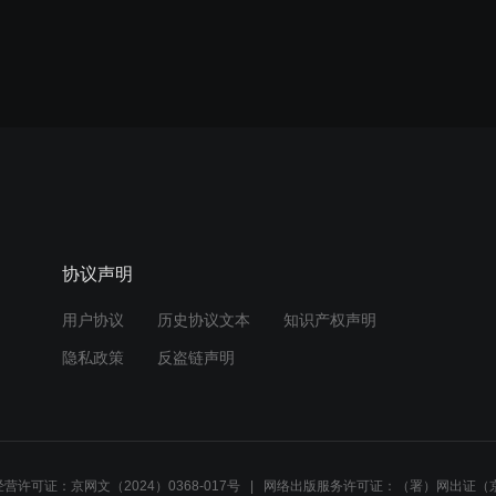
协议声明
用户协议
历史协议文本
知识产权声明
隐私政策
反盗链声明
营许可证：京网文（2024）0368-017号
网络出版服务许可证：（署）网出证（京