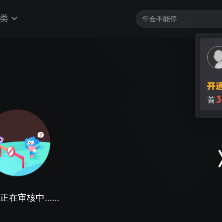
类
3
首
在审核中......