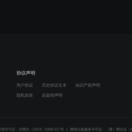
协议声明
用户协议
历史协议文本
知识产权声明
隐私政策
反盗链声明
营许可证：京网文（2024）0368-017号
网络出版服务许可证：（署）网出证（京