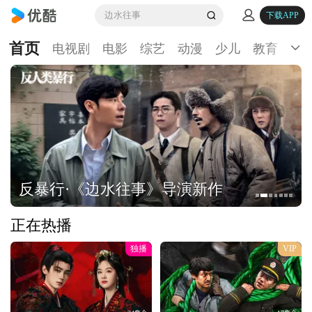
边水往事
下载APP
首页
电视剧
电影
综艺
动漫
少儿
教育
生
反暴行·《边水往事》导演新作
正在热播
独播
VIP