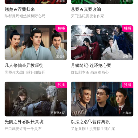
24集全
17集全
翘楚🔥涅槃归来
悬案🔥真案改编
陈都灵周翊然掀翻野心局
灭门逃犯竟变名作家
独播
独播
30集全
29集全
凡人修仙🩸异教叛徒
月鳞绮纪·连环挖心案
吴师叔大战门派奸细惨死
群妖剧本杀 画皮难画心
独播
独播
更新至33话
34集全
光阴之外🍎队长真坑
以法之名🔍暂停离职
开口就要许青一千灵石
又怂又刚！洪亮接手死亡案