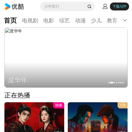
少年歌行
下载APP
首页
电视剧
电影
综艺
动漫
少儿
教育
生
度华年
正在热播
独播
VIP