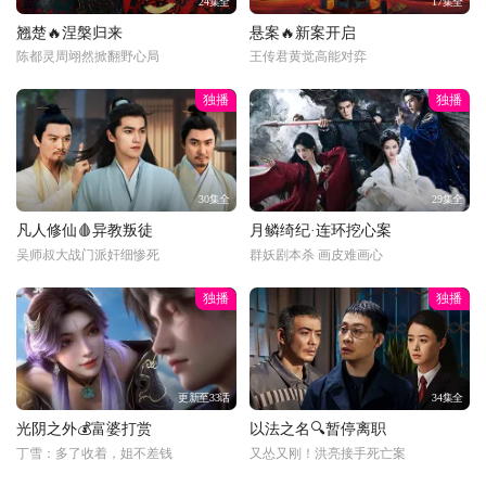
24集全
17集全
翘楚🔥涅槃归来
悬案🔥新案开启
陈都灵周翊然掀翻野心局
王传君黄觉高能对弈
独播
独播
30集全
29集全
凡人修仙🩸异教叛徒
月鳞绮纪·连环挖心案
吴师叔大战门派奸细惨死
群妖剧本杀 画皮难画心
独播
独播
更新至33话
34集全
光阴之外💰富婆打赏
以法之名🔍暂停离职
丁雪：多了收着，姐不差钱
又怂又刚！洪亮接手死亡案