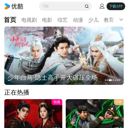
731
下载APP
首页
电视剧
电影
综艺
动漫
少儿
教育
生
少年白马·隐士高手开大碾压全场
正在热播
独播
VIP