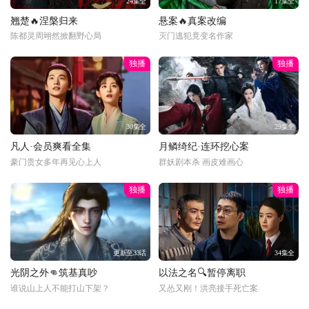
24集全
17集全
翘楚🔥涅槃归来
悬案🔥真案改编
陈都灵周翊然掀翻野心局
灭门逃犯竟变名作家
独播
独播
30集全
29集全
凡人·会员爽看全集
月鳞绮纪·连环挖心案
豪门贵女多年再见心上人
群妖剧本杀 画皮难画心
独播
独播
更新至33话
34集全
光阴之外👊筑基真吵
以法之名🔍暂停离职
谁说山上人不能打山下架？
又怂又刚！洪亮接手死亡案