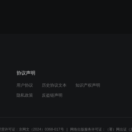
协议声明
用户协议
历史协议文本
知识产权声明
隐私政策
反盗链声明
营许可证：京网文（2024）0368-017号
网络出版服务许可证：（署）网出证（京