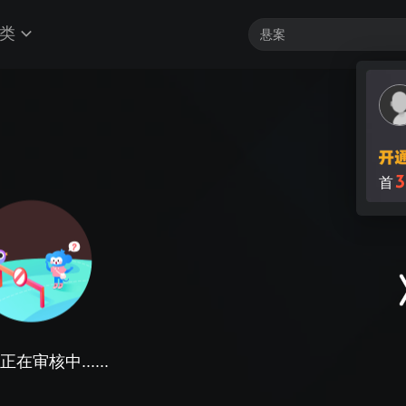
类
3
首
在审核中......