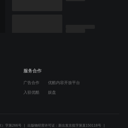
服务合作
广告合作
优酷内容开放平台
入驻优酷
娱盘
）字第266号
出版物经营许可证：新出发京批字第直150118号