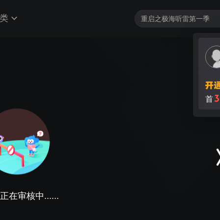
类
3
首
在审核中......