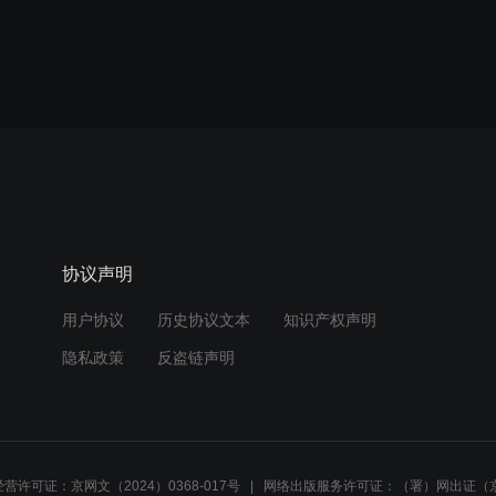
协议声明
用户协议
历史协议文本
知识产权声明
隐私政策
反盗链声明
营许可证：京网文（2024）0368-017号
网络出版服务许可证：（署）网出证（京