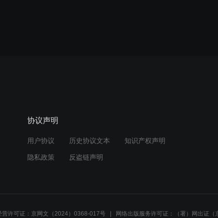
协议声明
用户协议
历史协议文本
知识产权声明
隐私政策
反盗链声明
营许可证：京网文（2024）0368-017号
网络出版服务许可证：（署）网出证（京